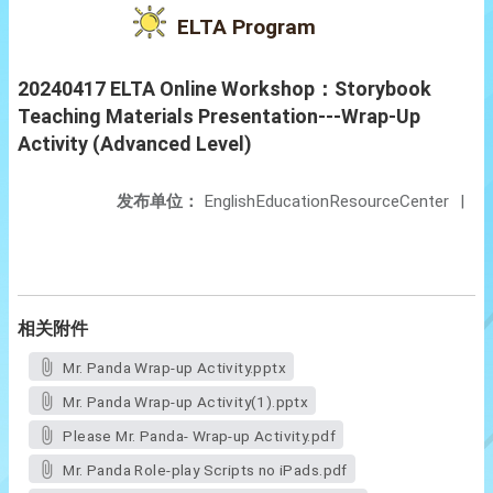
ELTA Program
20240417 ELTA Online Workshop：Storybook
Teaching Materials Presentation---Wrap-Up
Activity (Advanced Level)
发布单位：
EnglishEducationResourceCenter
|
相关附件
Mr. Panda Wrap-up Activity.pptx
Mr. Panda Wrap-up Activity(1).pptx
Please Mr. Panda- Wrap-up Activity.pdf
Mr. Panda Role-play Scripts no iPads.pdf