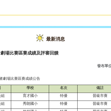
雙語教育
活動花絮
最新消息
者劇場比賽區賽成績及評審回饋
發布單
者劇場比賽區賽成績公告
別
學校
名次
備註
級組
育才國小
特優
晉級市賽
級組
秀朗國小
特優
晉級市賽