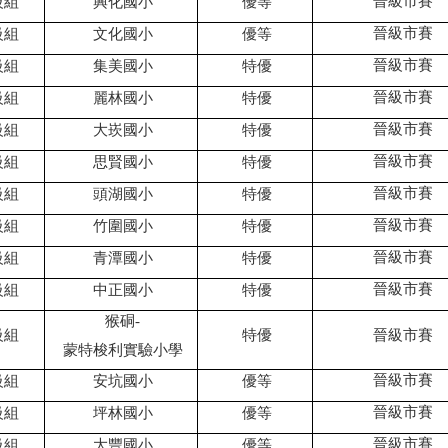
晉級市賽
級組
興化國小
優等
晉級市賽
級組
文化國小
優等
晉級市賽
級組
集美國小
特優
晉級市賽
級組
麗林國小
特優
晉級市賽
級組
大崁國小
特優
晉級市賽
級組
思賢國小
特優
晉級市賽
級組
頭湖國小
特優
晉級市賽
級組
竹圍國小
特優
晉級市賽
級組
青潭國小
特優
晉級市賽
級組
中正國小
特優
猴硐
-
級組
特優
晉級市賽
蒙特梭利實驗小學
晉級市賽
級組
安坑國小
優等
晉級市賽
級組
坪林國小
優等
晉級市賽
級組
大豐國小
優等