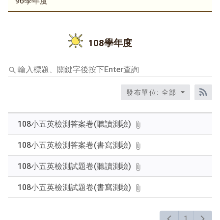
96學年度
108學年度
輸
入
標
發布單位: 全部
題、
RS
關
鍵
108小五英檢測答案卷(聽讀測驗)
字
後
108小五英檢測答案卷(書寫測驗)
按
下
108小五英檢測試題卷(聽讀測驗)
Enter
查
108小五英檢測試題卷(書寫測驗)
詢
1