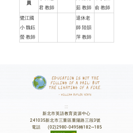
員
君 教師
茹 教師
俞 教師
鷺江國
退休老
小 魏鈺
師 陸韻
螢 教師
萍 教師
:::
新北市英語教育資源中心
241035新北市三重區重陽路三段3號
電話
(02)2980-0495轉182~185