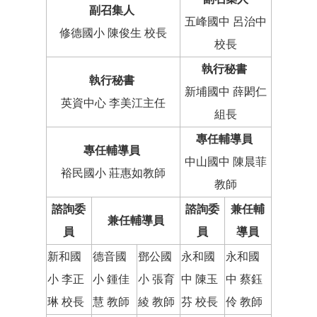
副召集人
五峰國中 呂治中
修德國小 陳俊生 校長
校長
執行秘書
執行秘書
新埔國中 薛閎仁
英資中心 李美江主任
組長
專任輔導員
專任輔導員
中山國中 陳晨菲
裕民國小 莊惠如教師
教師
諮詢委
諮詢委
兼任輔
兼任輔導員
員
員
導員
新和國
德音國
鄧公國
永和國
永和國
小 李正
小 鍾佳
小 張育
中 陳玉
中 蔡鈺
琳 校長
慧 教師
綾 教師
芬 校長
伶 教師