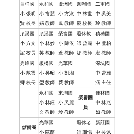
自強國
永和國
蘆洲國
鳳鳴國
二重國
小 張明
小 甯麗
小 方淑
中 林世
中 吳美
賢 校長
娟 教師
鳳 教師
慶 校長
玲 教師
頂溪國
頂溪國
榮富國
退休教
積穗國
小 方文
小 林妙
小 陳依
師 曾麗
中 盧柏
誼 校長
英 教師
萱 教師
娜 教師
宏 教師
秀峰國
板橋國
光華國
深坑國
小 戴雲
小 吳昭
小 劉湘
中 曹雅
卿 校長
瑩 教師
菱 教師
涵 主任
永和國
東湖國
佳林國
榮譽團
小 林鈺
小 吳麗
中 林燕
員
文 教師
玲 教師
如 教師
光華國
退休老
新莊國
儲備團
小 陳慈
師 謝憶
中 吳佩