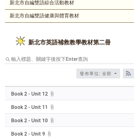
新北市自編雙語綜合活動教材
新北市自編雙語健康與體育教材
新北市英語補救教學教材第二冊
輸
入
標
發布單位: 全部
題、
RS
關
鍵
Book 2 - Unit 12
字
後
Book 2 - Unit 11
按
下
Book 2 - Unit 10
Enter
查
Book 2 - Unit 9
詢