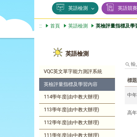
英語檢測
英語競
:::
首頁
英語檢測
英檢評量指標及學
英語檢測
輸
入
VQC英文單字能力測評系統
標
標題
題、
英檢評量指標及學習內容
關
鍵
中
114學年度(由中教大辦理)
字
後
113學年度(由中教大辦理)
高
按
下
112學年度(由中教大辦理)
Enter
查
111學年度(由中教大辦理)