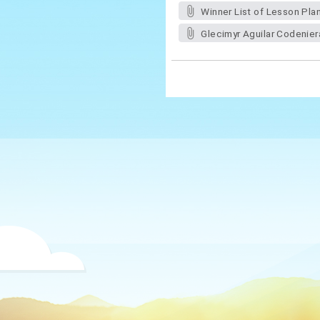
Winner List of Lesson Pl
Glecimyr Aguilar Codenie