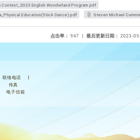
an Contest_2023 English Wonderland Program.pdf
ra_Physical Education(Stick Dance).pdf
Steven Michael Cummi
点击率：
947
|
最后更新日期：
2023-05
联络电话
|
传真
电子信箱