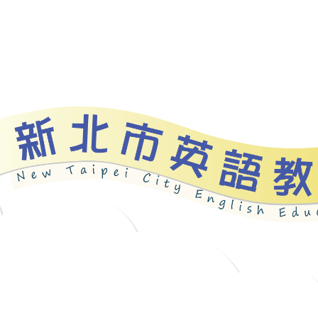
bout
News
Programs
Resources
Galle