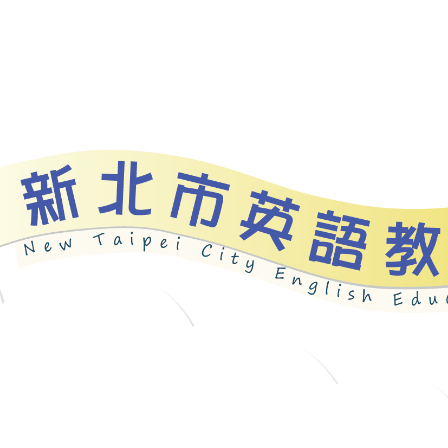
bout
News
Programs
Resources
Galle