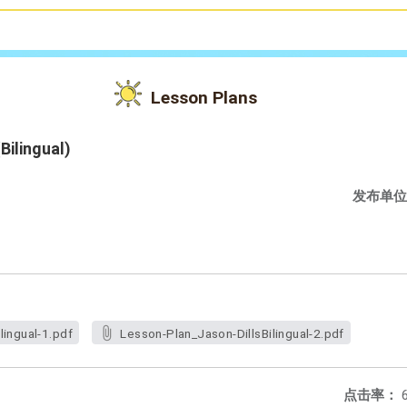
Lesson Plans
Bilingual)
发布单位
lingual-1.pdf
Lesson-Plan_Jason-DillsBilingual-2.pdf
点击率：