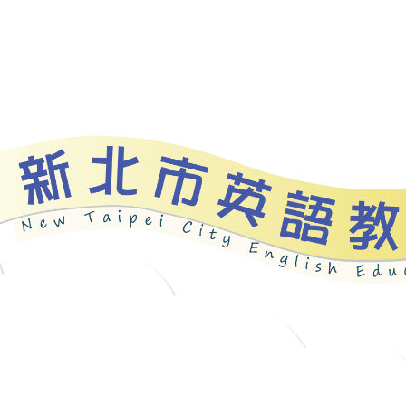
bout
News
Programs
Resources
Galle