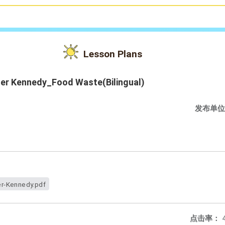
Lesson Plans
er Kennedy_Food Waste(Bilingual)
发布单位
r-Kennedy.pdf
点击率：