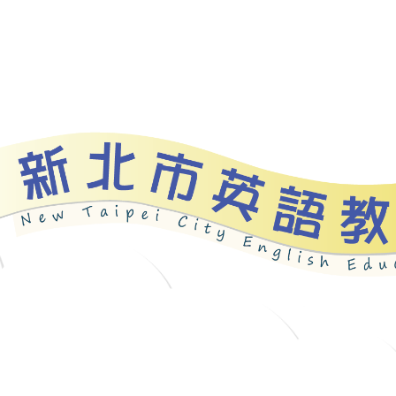
bout
News
Programs
Resources
Galle