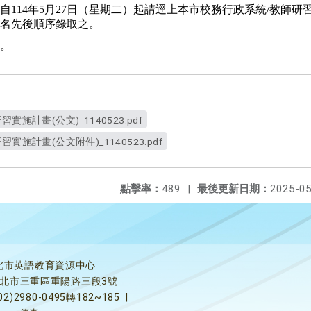
自
114
年
5
月
27
日（星期二）起請逕上本市校務行政系統
/
教師研
名先後順序錄取之。
。
施計畫(公文)_1140523.pdf
實施計畫(公文附件)_1140523.pdf
點擊率：
489
|
最後更新日期：
2025-05
北市英語教育資源中心
5新北市三重區重陽路三段3號
02)2980-0495轉182~185
|