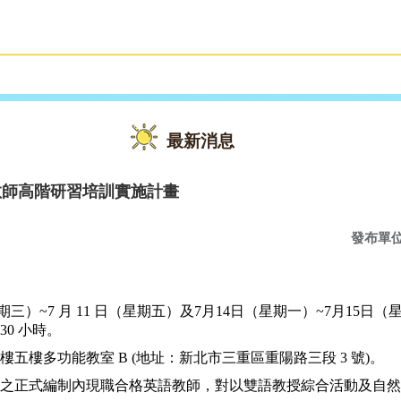
雙語教育
活動花絮
最新消息
教師高階研習培訓實施計畫
發布單
期三）
~7
月
11
日（星期五）及
7
月
14
日（星期一）
~7
月
15
日（
30
小時。
樓五樓多功能教室
B (
地址：新北市三重區重陽路三段
3
號
)
。
小之正式編制內現職合格英語教師，對以雙語教授綜合活動及自然