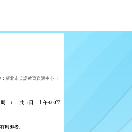
位：
新北市英語教育資源中心
|
星期二），共
5
日，上午
9:00
至
有興趣者。