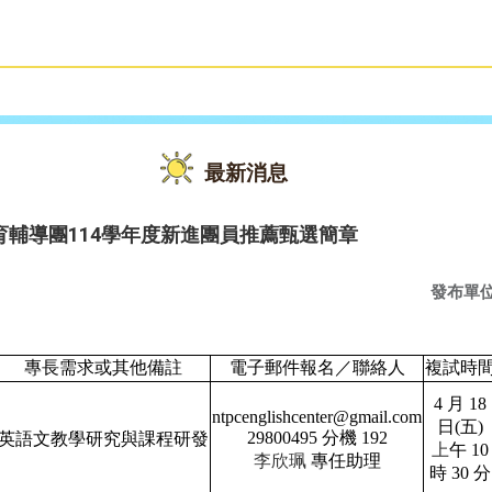
雙語教育
活動花絮
最新消息
輔導團114學年度新進團員推薦甄選簡章
發布單
專長需求或其他備註
電子郵件報名／聯絡人
複試時
4 月 18
ntpcenglishcenter@gmail.com
日(五)
29800495 分機 192
英語文教學研究與課程研發
上
午 10
李欣珮
專任助理
時 30 分