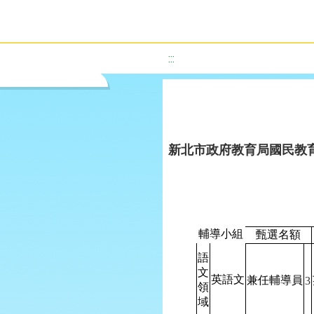
:::
新北市政府教育局國民教育
輔導小組
甄選名額
語
文
英語文
兼任輔導員
3
領
域