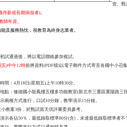
壹、甄
職停薪或長期病假者
)
。
教師年資。
知能及服務熱忱，視教育為終身志業者。
初試通過後，將以電話聯絡參加複試。
期五)中午12時
前將資料
(PDF檔)以電子郵件方式寄至各國中小
：4月18日(星期五)上午10時30分。
地點：修德國小龍鳳樓五樓多功能教室
(
新北市三重區重陽路三
示兩種方式進行，口試10分鐘，教學演示15分鐘。
大小教案3份，於甄試當天供評審委員參考。
演示各佔50％，最低錄取標準80分(含)，未達最低錄取標準者不
進行，實際進行方式以通知時為準。