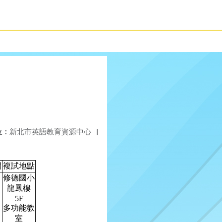
位：
新北市英語教育資源中心
|
間
複試地點
修德國小
龍鳳樓
5F
多功能教
室