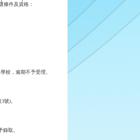
選條件及資格：
召集學校，逾期不予受理。
段
3
號
)
。
予錄取。