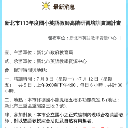
最新消息
新北市113年度國小英語教師高階研習培訓實施計畫
發布單位：
新北市英語教學資源中心
|
壹、主辦單位：新北市政府教育局
貳、承辦單位：新北市英語教學資源中心
參、辦理時間與地點
:
一、培訓時間：
7
月 8 日（星期一）
~7
月
12
日（星期
五），共
5
日，
上午
9:00
至下午
4:00
，
每日
6
小時，共計
30
小時。
二、地點：本市修德國小龍鳳樓五樓多功能教室
B (
地址：
新北市三重區重陽路三段
3
號
)
。
肆、參加對象：
本市公立國小之正式編制內現職合格英語教
師，對以雙語教授綜合活動及自然有興趣者。