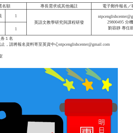
選名額
專長需求或其他備註
電子郵件報名／
員
1
ntpcenglishcenter@
29800495 分機
英語文教學研究與課程研發
劉容靜 專任
1
員各１名
止，請將報名資料寄至英資中心ntpcenglishcenter@gmail.com
室