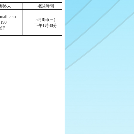
聯絡人
複試時間
複試地點
gmail.com
修德國小
5月8日(三)
190
龍鳳樓5F
下午1時30分
助理
多功能教室