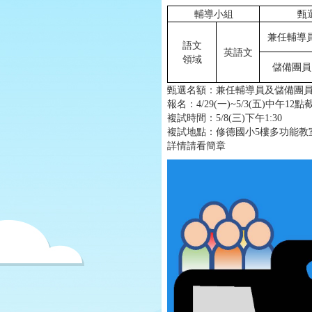
輔導小組
甄
兼任輔導
語文
英語文
領域
儲備團員
甄選名額：兼任輔導員及儲備團
報名：4/29(一)~5/3(五)中午12點截
複試時間：5/8(三)下午1:30
複試地點：修德國小5樓多功能教
詳情請看簡章