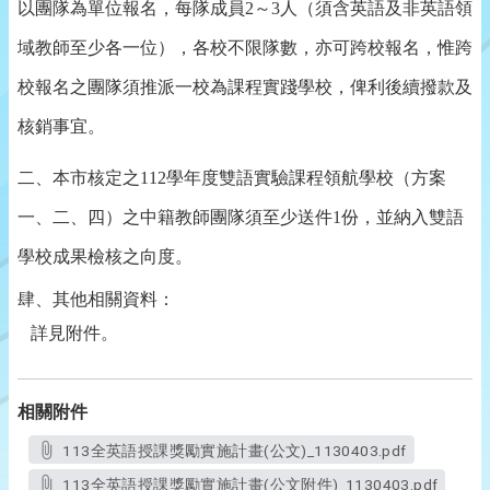
以團隊為單位報名，每隊成員
2
～
3
人（須含英語及非英語領
域教師至少各一位），各校不限隊數，亦可跨校報名，惟跨
校報名之團隊須推派一校為課程實踐學校，俾利後續撥款及
核銷事宜。
二、本市核定之
112
學年度雙語實驗課程領航學校（方案
一、二、四）之中籍教師團隊須至少送件
1
份，並納入雙語
學校成果檢核之向度。
肆、其他相關資料：
詳見附件。
相關附件
113全英語授課獎勵實施計畫(公文)_1130403.pdf
113全英語授課獎勵實施計畫(公文附件)_1130403.pdf