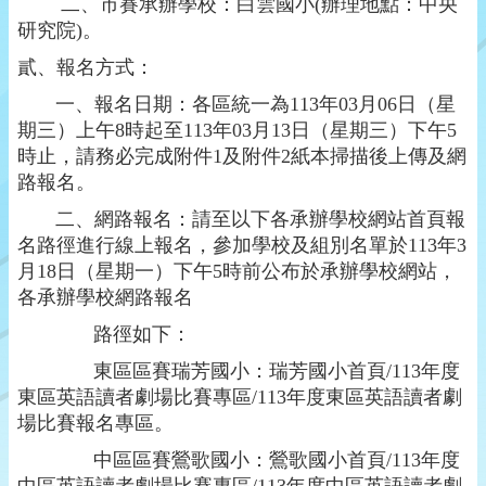
二、市賽承辦學校：白雲國小(辦理地點
：中央
研究院)
。
貳、報名方式：
一、報名日期：
各區統一為
113
年
03
月
06
日（星
期三）上午
8
時起至
113
年
03
月
13
日（星期三）下午
5
時止，請務必完成附件1及附件2紙本掃描後上傳及網
路報名。
二、
網路報名：請至以下各承辦學校網站首頁報
名路徑進行線上報名，參加學校及組別名單於
113
年
3
月
18
日（星期一）下午
5
時前公布於承辦學校網站，
各承辦學校網路報名
路徑如下：
東區區賽瑞芳國小：瑞芳國小首頁
/113
年度
東區英語讀者劇場比賽專區
/113
年度東區英語讀者劇
場比賽報名專區。
中區區賽鶯歌國小：鶯歌國小首頁
/113
年度