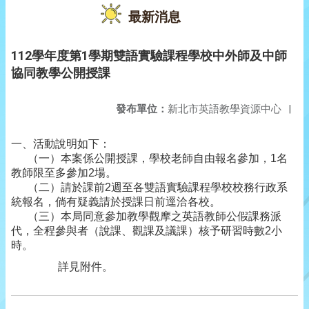
最新消息
112學年度第1學期雙語實驗課程學校中外師及中師
協同教學公開授課
發布單位：
新北市英語教學資源中心
|
一、活動說明如下：
（一）
本案係公開授課，
學校老師自由報名參加，
1
名
教師限至多參加
2
場。
（二）
請於課前
2
週至各雙語實驗課程學校校務行政系
統報名，倘有疑義請於授課日前逕洽各校。
（三）
本局同意參加教學觀摩之英語教師公假課務派
代，全程參與者（說課、觀課及議課）核予研習時數
2
小
時。
詳見附件。