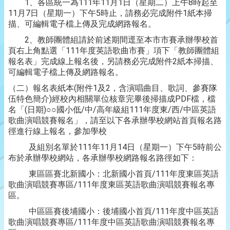
1、各區統一為111年11月1日（星期二）上午8時起至
11月7日（星期一）下午5時止，請務必完成附件1紙本掃
描、可編輯電子檔上傳及完成網路報名。
2、教師團體組請於前述期間逕至本市市賽承辦學校首
頁右上角點選「111年度英語歌曲市賽」項下「教師團體組
報名表」完成線上報名後，另請務必完成附件2紙本掃描、
可編輯電子檔上傳及網路報名。
（二）報名表紙本(附件1及2，含演唱曲目、歌詞、參賽隊
伍特色簡介)經校內相關單位核章完畢後掃描成PDF檔，檔
名「(日期)○○國小低/中/高年級組111年度東/西/中區英語
歌曲演唱競賽報名」，請至以下各承辦學校網站首頁報名路
徑進行線上報名，參加學校
及組別名單於111年11月14日（星期一）下午5時前公
布於承辦學校網站，各承辦學校網路報名路徑如下：
東區區賽北新國小：北新國小首頁/111年度東區英語
歌曲演唱競賽專區/111年度東區英語歌曲演唱競賽報名專
區。
中區區賽後埔國小：後埔國小首頁/111年度中區英語
歌曲演唱競賽專區/111年度中區英語歌曲演唱競賽報名專