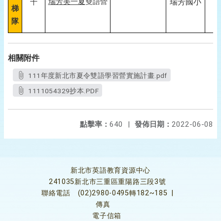
瑞芳美一夏
雙語營
瑞芳國小
十
梯
隊
相關附件
111年度新北市夏令雙語學習營實施計畫.pdf
1111054329抄本.PDF
點擊率：
640
|
發佈日期：
2022-06-08
新北市英語教育資源中心
241035新北市三重區重陽路三段3號
聯絡電話
(02)2980-0495轉182~185
|
傳真
電子信箱