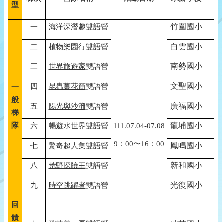
型
竹圍國小
一
海洋深潛趣
雙語營
白雲國小
二
植物樂園行
雙語營
南勢國小
三
世界旅遊家
雙語營
文聖國小
四
昆蟲萬花筒
雙語營
一
般
廣福國小
五
陽光與沙灘
雙語營
梯
隊
龍埔國小
六
暢遊水世界
雙語營
111.07.04-07.08
9：00〜16：00
鳳鳴國小
七
驚奇超人集
雙語營
新和國小
八
荒野探險王
雙語營
光復國小
九
時空跳躍者
雙語營
回
饋