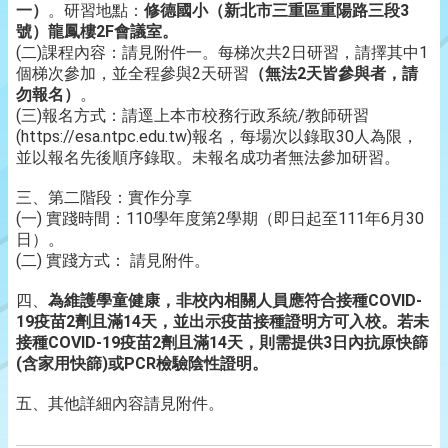
一）
。研習地點：
修德國小（新北市三重區重陽路三段3
號）龍鳳樓2F會議室。
(二)課程內容：請見附件一。每梯次共2日研習，請擇其中1
個梯次參加，並全程參與2天研習
（無法2天皆參與者，請
勿報名）
。
(三)報名方式：請逕上本市校務行政系統/教師研習
(https://esa.ntpc.edu.tw)報名，每場次以錄取30人為限，
並以報名先後順序錄取。未報名成功者無法參加研習。
三、第二階段：實作分享
(一) 實踐時間：110學年度第2學期（即日起至111年6月30
日）。
(二) 實踐方式： 請見附件。
四、
為維護學童健康，非校內相關人員應符合接種COVID-
19疫苗2劑且滿14天，並出示疫苗接種證明方可入校。若未
接種COVID-19疫苗2劑且滿14天，則需提供3日內抗原快篩
(含家用快篩)或PCR檢驗陰性證明。
五、其他詳細內容請見附件。