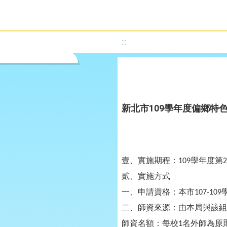
:::
新北市109學年度偏鄉特
壹、實施期程：
學年度第
109
2
貳、實施方式
一、申請資格：本市
107-109
二、師資來源：由本局與該組
師資名額：每校
名外師為原
1