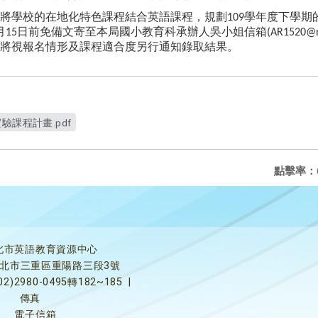
將學校的在地化特色課程結合英語課程，規劃
學年度下學期
109
月
日前免備文寄至本局國小教育科承辦人吳小姐信箱
15
(AR1520@n
將視報名情形及課程適合度另行通知錄取結果。
驗課程計畫.pdf
點擊率：
北市英語教育資源中心
5新北市三重區重陽路三段3號
02)2980-0495轉182~185
|
傳真
電子信箱