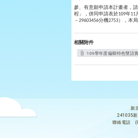
參、有意願申請本計畫者，請
程」，併同申請表於
年
109
11
－
分機
），本局
29603456
2753
相關附件
109學年度偏鄉特色雙語實
新
24103
聯絡電話
(