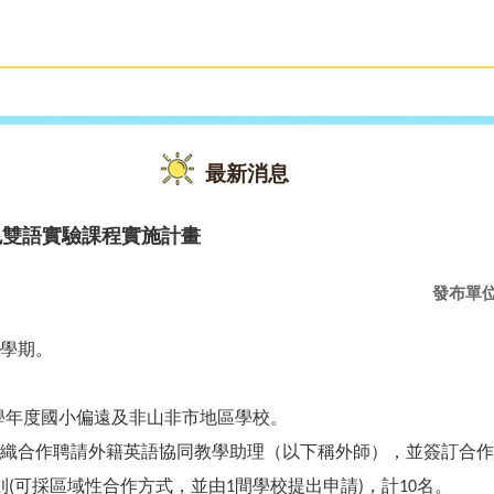
雙語教育
活動花絮
最新消息
色雙語實驗課程實施計畫
發布單
學期。
學年度國小偏遠及非山非市地區學校。
織合作聘請外籍英語協同教學助理（以下稱外師），並簽訂合作
則
可採區域性合作方式，並由
間學校提出申請
，計
名。
(
1
)
10