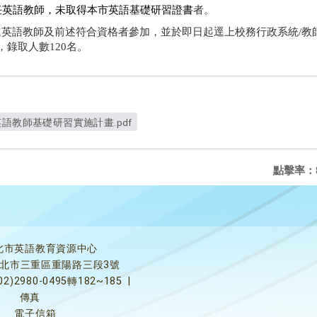
任英語教師，未取得本市英語基礎研習證書
者。
進英語教師及前述符合資格者參加，並於即日起逕上校務行政系統
/
教
，錄取人數
120
名。
語教師基礎研習實施計畫.pdf
點擊率：
北市英語教育資源中心
5新北市三重區重陽路三段3號
02)2980-0495轉182~185
|
傳真
電子信箱