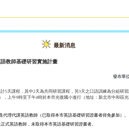
雙語教育
活動花絮
最新消息
英語教師基礎研習實施計畫
發布單
共計
5
天課程，其中
2
天為共同研習課程，另
3
天之口語訓練為分組研習
），上午
9
時至下午
4
時於本市光復國小進行（地址：新北市中和區光
及代理代課英語教師（已取得本市英語基礎研習證書者得免參加）。
進正式英語教師，未取得本市英語基礎研習證
書者。