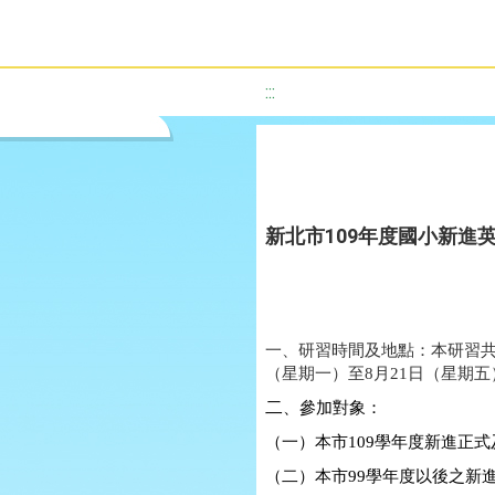
:::
新北市109年度國小新進
一、研習時間及地點：本研習
（星期一）至
8
月
21
日（星期五
二
、參加對象：
（
一
）
本市
109
學年度新進正式
（二）本市
99
學年度以後之新