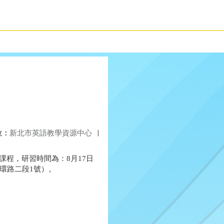
位：
新北市英語教學資源中心
|
課程，研習時間為：
8
月
17
日
環路二段
1
號）。