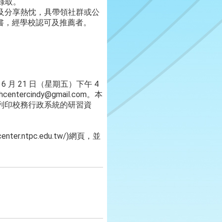
錄取。
學及分享熱忱，具帶領社群或公
書，經學校認可及推薦者。
月 21 日（星期五）下午 4
rcindy@gmail.com。本
，可列印校務行政系統的研習資
er.ntpc.edu.tw/)網頁，並