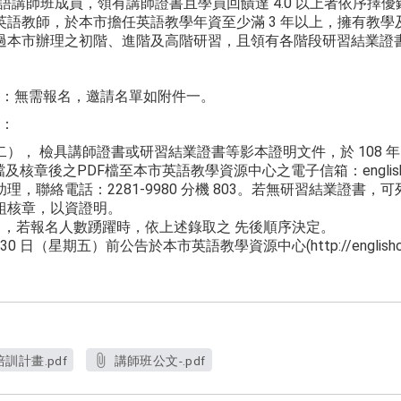
期英語講師班成員，領有講師證書且學員回饋達 4.0 以上者依序擇優
英語教師，於本市擔任英語教學年資至少滿 3 年以上，擁有教
過本市辦理之初階、進階及高階研習，且領有各階段研習結業證
：無需報名，邀請名單如附件一。
：
， 檢具講師證書或研習結業證書等影本證明文件，於 108 年 6 
核章後之PDF檔至本市英語教學資源中心之電子信箱：englishcente
理，聯絡電話：2281-9980 分機 803。若無研習結業證書
組核章，以資證明。
 名，若報名人數踴躍時，依上述錄取之 先後順序決定。
30 日（星期五）前公告於本市英語教學資源中心(http://englishcent
計畫.pdf
講師班公文-.pdf