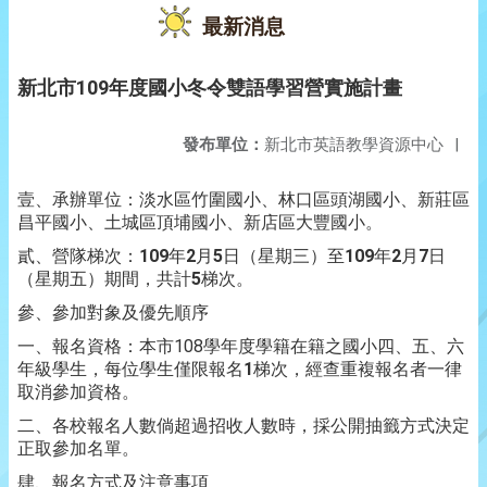
最新消息
新北市109年度國小冬令雙語學習營實施計畫
發布單位：
新北市英語教學資源中心
|
壹、承辦單位：淡水區竹圍國小、林口區頭湖國小、新莊區
昌平國小、土城區頂埔國小、新店區大豐國小。
貳、營隊梯次：
109
年
2
月
5
日（星期三）至
109
年
2
月
7
日
（星期五）期間，共計
5
梯次。
參、參加對象及優先順序
一、報名資格：本市108學年度學籍在籍之國小四、五、六
年級學生，每位學生僅限報名
1
梯次，經查重複報名者一律
取消參加資格。
二、各校報名人數倘超過招收人數時，採公開抽籤方式決定
正取參加名單。
肆、報名方式及注意事項