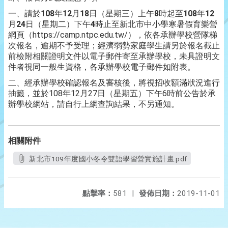
一、請於
108
年
12
月
18
日（星期三）上午
8
時起至
108
年
12
月
24
日（星期二）下午
4
時止至新北市中小學寒暑假育樂營
網頁（https://camp.ntpc.edu.tw/），依各承辦學校營隊梯
次報名，逾期不予受理；經濟弱勢家庭學生請另於報名截止
前檢附相關證明文件以電子郵件寄至承辦學校，未具證明文
件者視同一般生資格，各承辦學校電子郵件如附表。
二、經承辦學校確認報名及審核後，將視招收額滿狀況進行
抽籤，並於108年12月27日（星期五）下午6時前公告於承
辦學校網站，請自行上網查詢結果，不另通知。
相關附件
新北市109年度國小冬令雙語學習營實施計畫.pdf
點擊率：
581
|
發佈日期：
2019-11-01