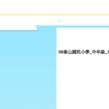
:::
98泰山國民小學_中年級_C