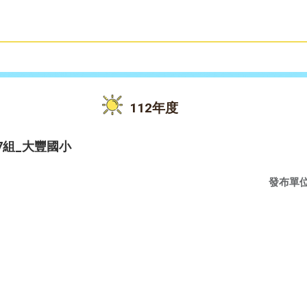
雙語教育
活動花絮
112年度
7組_大豐國小
發布單