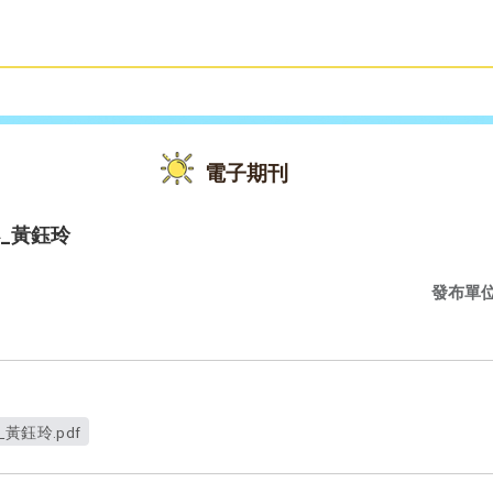
雙語教育
活動花絮
電子期刊
_黃鈺玲
發布單
黃鈺玲.pdf