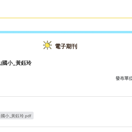
雙語教育
活動花絮
電子期刊
山國小_黃鈺玲
發布單
小_黃鈺玲.pdf