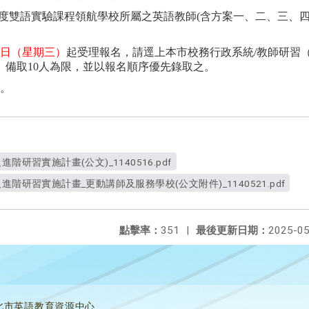
度雙語實驗課程領航學校所屬之英語教師
(
含方案一、二、三、
日（星期三）
起受理報名，請逕上本市校務行政系統
/
教師研習
、備取
10
人為限，並以報名順序優先錄取之。
。
階研習實施計畫(公文)_1140516.pdf
階研習實施計畫_更動講師及服務學校(公文附件)_1140521.pdf
點擊率：
351
|
最後更新日期：
2025-05
北市英語教育資源中心