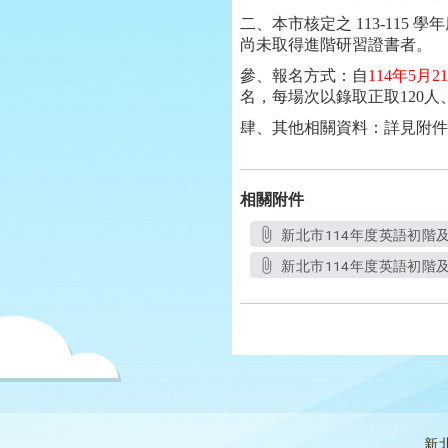
二、本市核定之
113-115
學年
尚未取得進階研習證書者。
參、報名方式：自
114
年
5
月
21
名，每場次以錄取正取
120
人
肆、其他相關資料：詳見附件
相關附件
新北市114年度英語初階及進
新北市114年度英語初階及進
新