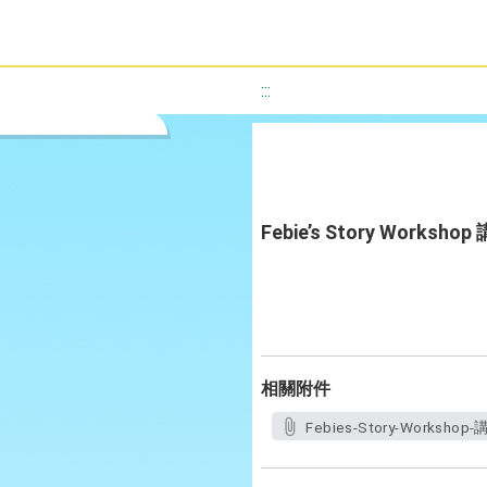
:::
Febie’s Story Workshop
相關附件
Febies-Story-Workshop-