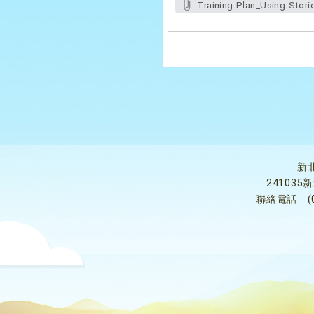
Training-Plan_Using-Stori
新
24103
聯絡電話
(