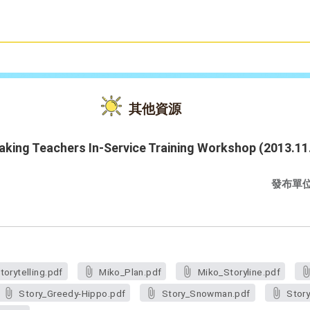
雙語教育
活動花絮
其他資源
king Teachers In-Service Training Workshop (2013.11
發布單
torytelling.pdf
Miko_Plan.pdf
Miko_Storyline.pdf
Story_Greedy-Hippo.pdf
Story_Snowman.pdf
Stor