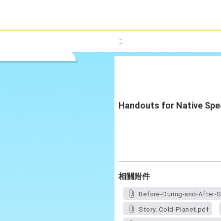
:::
Handouts for Native Spea
相關附件
Before-During-and-After-S
Story_Cold-Planet.pdf