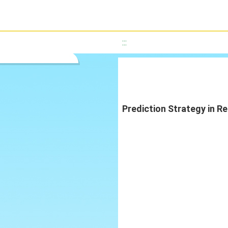
:::
Prediction Strategy in R