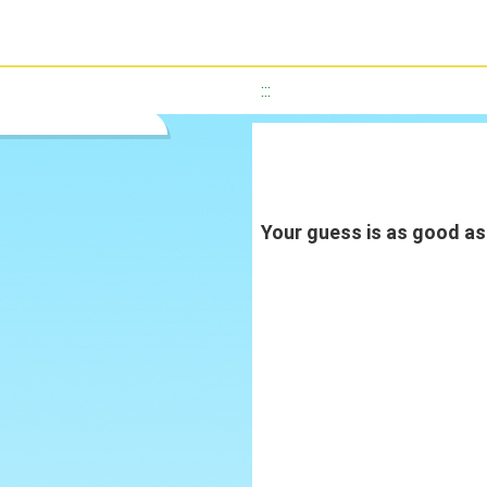
:::
Your guess is as good a