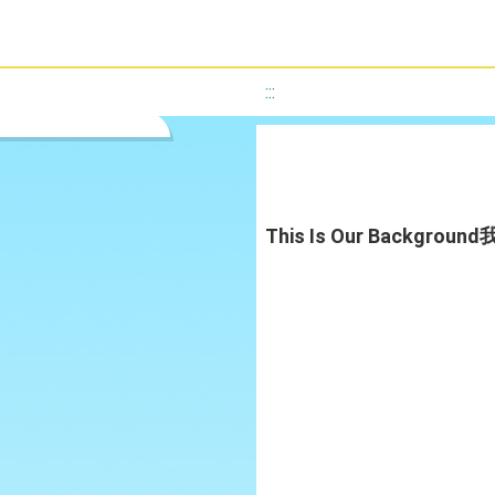
:::
This Is Our Backg