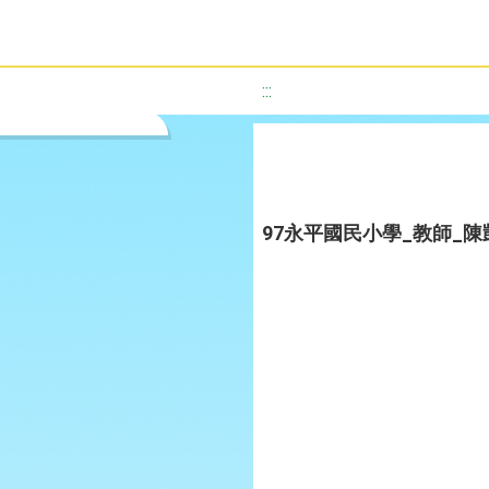
:::
97永平國民小學_教師_陳凱悌_