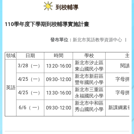
到校輔導
110學年度下學期到校輔導實施計畫
發布單位：
新北市英語教學資源中心
|
領域
日期
時間
學校
主
新北市汐止區
3/28（一）
閱讀
13:20-16:00
東山國民小學
新北市新莊區
4/25（一）
字母拼
09:30-12:00
豐年國民小學
英語
新北市三重區
4/25（一）
字母拼
13:30-16:00
永福國民小學
新北市中和區
6/6（ 一）
新課綱素養
09:30-12:00
秀山國民小學