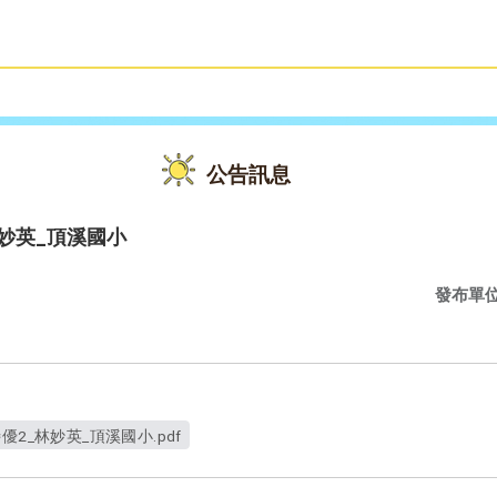
雙語教育
活動花絮
公告訊息
林妙英_頂溪國小
發布單
0特優2_林妙英_頂溪國小.pdf