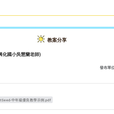
雙語教育
活動花絮
教案分享
3年級(興化國小吳慧蘭老師)
發布單
otSeed-中年級優良教學示例.pdf