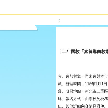
:::
十二年國教「素養導向教
壹、參加對象：尚未參與本市
115
7
1
貳、辦理時間：
年
月
日
參、研習地點：新北市三重
肆、報名方式：由學校於校務
伍、
其他詳細內容請見附件。