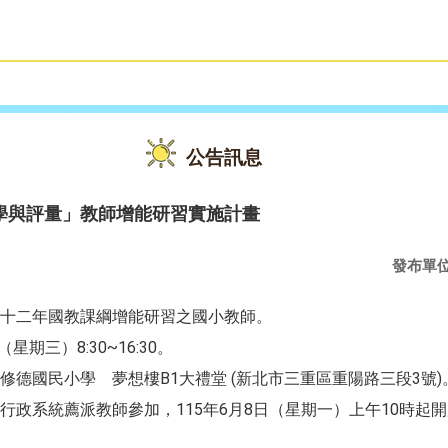
雙語教育
活動花絮
公告訊息
學與評量」教師增能研習實施計畫
發布單
十二年國教課綱增能研習之國小教師。
8:30~16:30
（星期三）
。
B1
(
3
)
區修德國民小學 夢想樓
大禮堂
新北市三重區重陽路三段
號
115
6
8
10
行政系統薦派教師參加，
年
月
日（星期一）上午
時起開