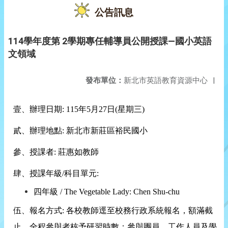
公告訊息
114學年度第 2學期專任輔導員公開授課—國小英語
文領域
發布單位：
新北市英語教育資源中心
|
壹、辦理日期
: 115
年5月27日
(
星期三
)
貳、辦理地點
:
新北市新莊區裕民國小
參、授課者
: 莊惠如
教師
肆、授課年級
/
科目單元
:
四年級
/
The Vegetable Lady: Chen Shu-chu
伍、報名方式
:
各校教師逕至校務行政系統報名，額滿截
止，全程參與者核予研習時數；參與團員、工作人員及學