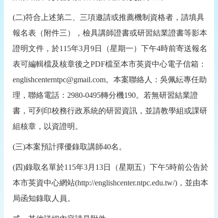
(
二
)
符合上述第二、三項邀請或推薦機制資格者，請填具
報名表（附件三），檢具講師證書或研習結業證書等影本
證明文件，於
115
年
3
月
9
日（星期一）下午
4
時前寄送報名
表可編輯檔及核章後之
PDF
檔至本市英資中心電子信箱：
englishcenterntpc@gmail.com
。本案聯絡人：吳佩紜專任助
理，聯絡電話：
2980-0495
轉分機
190
。若無研習結業證
書，可列印校務行政系統的研習資訊，並請教學組或課研
組核章，以資證明。
(
三
)
本案預計擇優錄取講師
40
名。
(
四
)
錄取名單於
115
年
3
月
13
日（星期五）下午
5
時前公告於
本市英資中心網站
(http://englishcenter.ntpc.edu.tw/)
，並由本
局函知錄取人員。