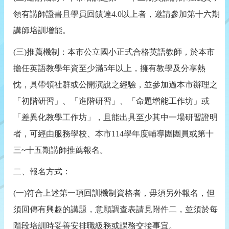
領有講師證書且學員回饋達
4.0
以上者，邀請參加第十六期
講師培訓增能。
(
三
)
推薦機制：
本市公立國小正式合格英語教師，於本市
擔任英語教學年資至少滿
5
年以上，擁有教學及分享熱
忱，具帶領社群或公開演說之經驗，並參加過本市辦理之
「初階研習」、「進階研習」、「命題增能工作坊」或
「差異化教學工作坊」，且能出具至少其中一場研習證明
者，可經由服務學校、本市
114
學年度輔導團團員或第十
三
~
十五期講師推薦報名。
二、報名方式：
(
一
)
符合上述第一項回訓機制資格者，毋須另外報名，但
須回傳有興趣的講題，意願調查表請見附件二，並須於每
階段培訓時妥善安排職級務或課務交接事宜。