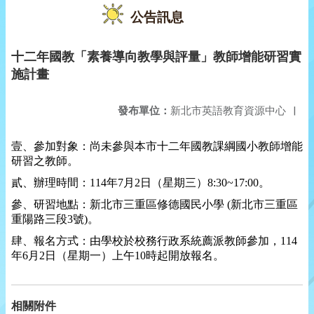
公告訊息
十二年國教「素養導向教學與評量」教師增能研習實
施計畫
發布單位：
新北市英語教育資源中心
|
壹、參加對象：尚未參與本市十二年國教課綱國小教師增能
研習之教師。
貳、辦理時間：
114
年
7
月
2
日（星期三）
8:30~17:00
。
參、研習地點：新北市三重區修德國民小學
(
新北市三重區
重陽路三段
3
號
)
。
肆、報名方式：由學校於校務行政系統薦派教師參加，
114
年
6
月2日（星期一）上午
10
時起開放報名。
相關附件