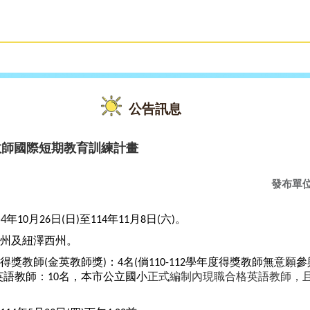
雙語教育
活動花絮
公告訊息
教師國際短期教育訓練計畫
發布單
4
年
月
日
日
至
年
月
日
六
。
10
26
(
)
114
11
8
(
)
州及紐澤西州。
得獎教師
金英教師獎
：
名
倘
學年度得獎教師無意願參
(
)
4
(
110-112
英語教師：
名，本市公立國小
正式編制內現職合格英語教師，
10