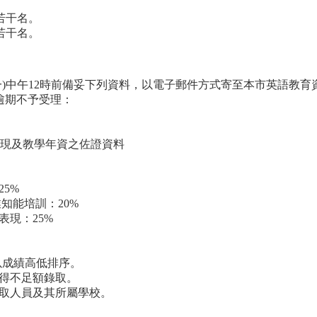
若干名。
若干名。
(星期一)中午12時前備妥下列資料，以電子郵件方式寄至本市英語教
.com，逾期不予受理：
表現及教學年資之佐證資料
25%
業知能培訓：20%
表現：25%
，以成績高低排序。
者得不足額錄取。
錄取人員及其所屬學校。