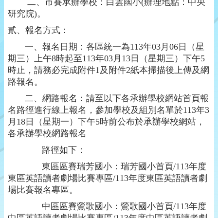
二、市賽承辦學校：白雲國小(辦理地點
：中央
研究院)
。
貳、報名方式：
一、報名日期：
各區統一為
113
年
03
月
06
日（星
期三）上午
8
時起至
113
年
03
月
13
日（星期三）下午
5
時止，請務必完成附件1及附件2紙本掃描後上傳及網
路報名。
二、
網路報名：請至以下各承辦學校網站首頁報
名路徑進行線上報名，參加學校及組別名單於
113
年
3
月
18
日（星期一）下午
5
時前公布於承辦學校網站，
各承辦學校網路報名
路徑如下：
東區區賽瑞芳國小：瑞芳國小首頁
/113
年度
東區英語讀者劇場比賽專區
/113
年度東區英語讀者劇
場比賽報名專區。
中區區賽鶯歌國小：鶯歌國小首頁
/113
年度