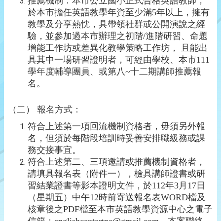
推薦機制：本市公立國小正式合格英語教師，
於本市擔任英語教學年資至少滿
5
年以上，擁有
教學及分享熱忱，具帶領社群或公開演說之經
驗，並參加過本市辦理之初階
/
進階研習、命題
增能工作坊或差異化教學策略工作坊，
且能出
具其中一場研習證明者，可經由學校、本市
111
學年度輔導團員、或第八
~
十二期講師推薦報
名。
（二） 報名方式：
符合上述第一項回流機制資格者，毋須另外報
名，但須於每階段培訓時妥善安排職級務或課
務交接事宜。
符合上述第二、三項邀請或推薦機制資格者，
請填具報名表（附件一），檢具講師證書或研
習結業證書等影本證明文件，於112年3月17日
（星期五）中午12時前寄送報名表WORD檔及
核章後之PDF檔至本市英語教學資源中
心
之電子