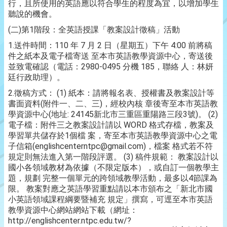
行，且所使用的英語應以符合學生的程度為宜，以增加學生
聽說的機會。
(二)第1階段：全英語授課「教案設計徵稿」活動
1.送件時間：110 年 7 月 2 日（星期五）下午 4:00 前將稿
件之紙本及電子檔寄送 至本市英語教學資源中心，寄送後
並致電確認（電話：2980-0495 分機 185，聯絡 人：林妍
廷行政助理）。
2.徵稿方式： (1) 紙本：請將報名表、授權書及教案設計等
書面資料(附件一、二、三)，經校內核 章後寄至本市英語教
學資源中心(地址: 24145新北市三重區重陽路三段3號)。 (2)
電子檔：附件三之教案設計請以 WORD 格式存檔，教案及
學習單共儲存於1個檔 案，寄至本市英語教學資源中心之電
子信箱(englishcenterntpc@gmail.com)，檔案 格式若不符
規定則無法進入第一階段評選。 (3) 稿件規範： 教案設計以
國小各領域教材為依據（不限定版本），或自訂一個教學主
題，規劃 完整一個單元的跨領域教學活動，最多以4節課為
限。 教案對應之英語學習重點請以本市頒布之「新北市國
小英語領域課程綱要暨補充 規定」撰寫，可逕至本市英語
教學資源中心網站網站下載（網址：
http://englishcenter.ntpc.edu.tw/?