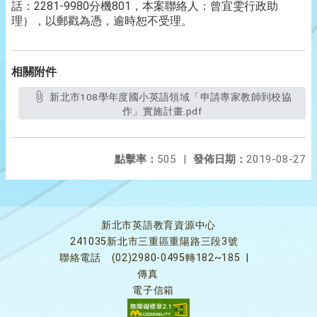
話：2281-9980分機801，本案聯絡人：曾宜雯行政助
理），以郵戳為憑，逾時恕不受理。
相關附件
新北市108學年度國小英語領域「申請專家教師到校協
作」實施計畫.pdf
點擊率：
505
|
發佈日期：
2019-08-27
新北市英語教育資源中心
241035新北市三重區重陽路三段3號
聯絡電話
(02)2980-0495轉182~185
|
傳真
電子信箱