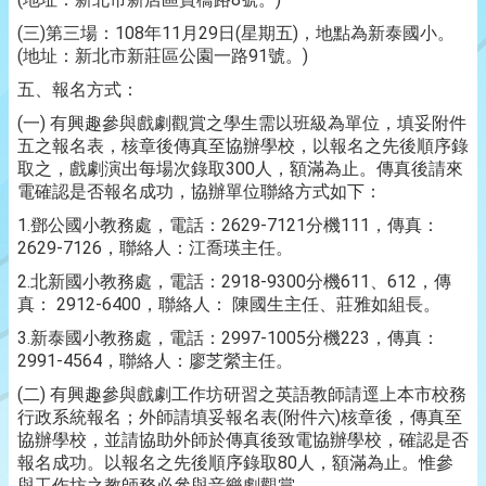
(三)第三場：108年11月29日(星期五)，地點為新泰國小。
(地址：新北市新莊區公園一路91號。)
五、報名方式：
(一) 有興趣參與戲劇觀賞之學生需以班級為單位，填妥附件
五之報名表，核章後傳真至協辦學校，以報名之先後順序錄
取之，戲劇演出每場次錄取300人，額滿為止。傳真後請來
電確認是否報名成功，協辦單位聯絡方式如下：
1.鄧公國小教務處，電話：2629-7121分機111，傳真：
2629-7126，聯絡人：江喬瑛主任。
2.北新國小教務處，電話：2918-9300分機611、612，傳
真： 2912-6400，聯絡人： 陳國生主任、莊雅如組長。
3.新泰國小教務處，電話：2997-1005分機223，傳真：
2991-4564，聯絡人：廖芝縈主任。
(二) 有興趣參與戲劇工作坊研習之英語教師請逕上本市校務
行政系統報名；外師請填妥報名表(附件六)核章後，傳真至
協辦學校，並請協助外師於傳真後致電協辦學校，確認是否
報名成功。以報名之先後順序錄取80人，額滿為止。惟參
與工作坊之教師務必參與音樂劇觀賞。