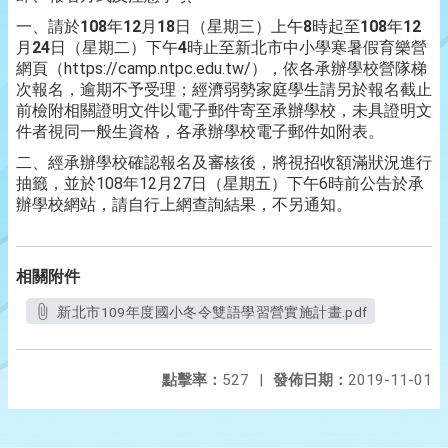
一、請於
108
年
12
月
18
日（星期三）上午
8
時起至
108
年
12
月
24
日（星期二）下午
4
時止至新北市中小學寒暑假育樂營
網頁（https://camp.ntpc.edu.tw/），依各承辦學校營隊梯
次報名，逾期不予受理；經濟弱勢家庭學生請另於報名截止
前檢附相關證明文件以電子郵件寄至承辦學校，未具證明文
件者視同一般生資格，各承辦學校電子郵件如附表。
二、經承辦學校確認報名及審核後，將視招收額滿狀況進行
抽籤，並於108年12月27日（星期五）下午6時前公告於承
辦學校網站，請自行上網查詢結果，不另通知。
相關附件
新北市109年度國小冬令雙語學習營實施計畫.pdf
點擊率：
527
|
發佈日期：
2019-11-01