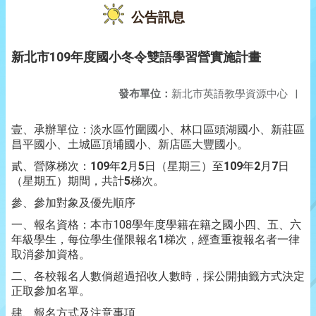
公告訊息
新北市109年度國小冬令雙語學習營實施計畫
發布單位：
新北市英語教學資源中心
|
壹、承辦單位：淡水區竹圍國小、林口區頭湖國小、新莊區
昌平國小、土城區頂埔國小、新店區大豐國小。
貳、營隊梯次：
109
年
2
月
5
日（星期三）至
109
年
2
月
7
日
（星期五）期間，共計
5
梯次。
參、參加對象及優先順序
一、報名資格：本市108學年度學籍在籍之國小四、五、六
年級學生，每位學生僅限報名
1
梯次，經查重複報名者一律
取消參加資格。
二、各校報名人數倘超過招收人數時，採公開抽籤方式決定
正取參加名單。
肆、報名方式及注意事項